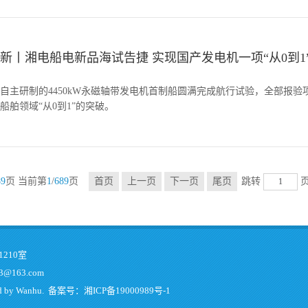
新丨湘电船电新品海试告捷 实现国产发电机一项“从0到1
自主研制的4450kW永磁轴带发电机首制船圆满完成航行试验，全部报
船舶领域“从0到1”的突破。
89
页 当前第
1
/
689
页
跳转
首页
上一页
下一页
尾页
210室
@163.com
d by
Wanhu
. 备案号：
湘ICP备19000989号-1