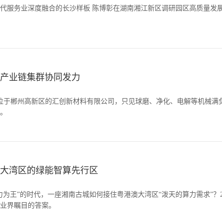
代服务业深度融合的长沙样板 陈博彰在湖南湘江新区调研园区高质量发
产业链集群协同发力
进位于郴州高新区的汇创新材料有限公司，只见球磨、净化、电解等机械满负
。
大湾区的绿能智算先行区
力为王”的时代，一座湘南古城如何接住粤港澳大湾区“泼天的算力需求”？2
业界瞩目的答案。