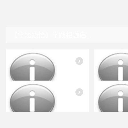
【学思践悟】学践相融启...
湖南园区
入会指南