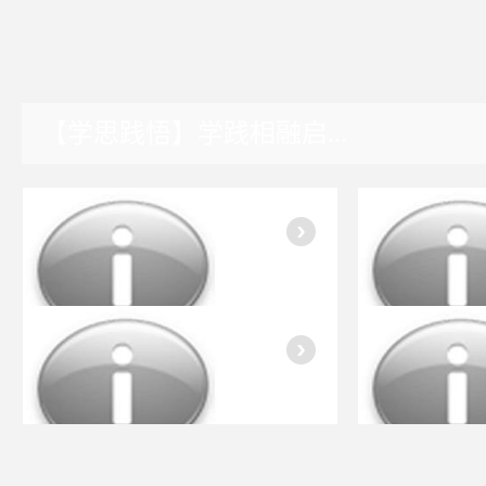
【学思践悟】学践相融启...
湖南园区
入会指南