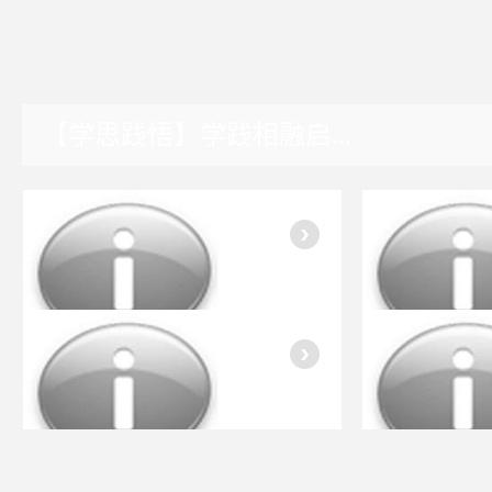
【学思践悟】学践相融启...
湖南园区
入会指南